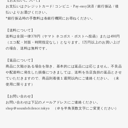
【お支払いについて】
お支払いはクレジットカード/ コンビニ・Pay-easy決済 / 銀行振込 / 後
払いよりお選びください。
*銀行振込時の手数料は各銀行機関にお尋ねください。
【送料について】
送料は全国一律378円（ヤマト ネコポス・ポストへ投函）または490円
（エコ配・対面・時間指定なし）となります。1万円以上のお買い上げ
の場合、送料は無料です。
【返品について】
商品に欠陥がある場合を除き、基本的には返品には応じません。不良品
や配達時に発生した損傷につきましては、送料を当店負担の返品とさせ
ていただきますので、商品到着後１週間以内にご連絡ください。 （未
使用に限ります）
【お問い合わせ】
お問い合わせは下記のメールアドレスにご連絡ください。
shop＠soundofsilence.tokyo （＠を半角英数文字にご変更ください）